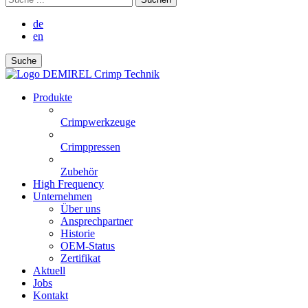
de
en
Suche
Produkte
Crimpwerkzeuge
Crimppressen
Zubehör
High Frequency
Unternehmen
Über uns
Ansprechpartner
Historie
OEM-Status
Zertifikat
Aktuell
Jobs
Kontakt