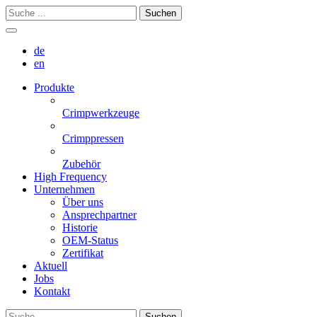
Suchen
de
en
Produkte
Crimpwerkzeuge
Crimppressen
Zubehör
High Frequency
Unternehmen
Über uns
Ansprechpartner
Historie
OEM-Status
Zertifikat
Aktuell
Jobs
Kontakt
Suchen