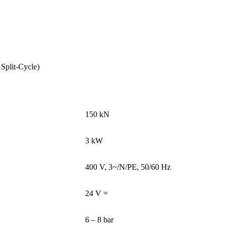
Split-Cycle)
150 kN
3 kW
400 V, 3~/N/PE, 50/60 Hz
24 V =
6 – 8 bar