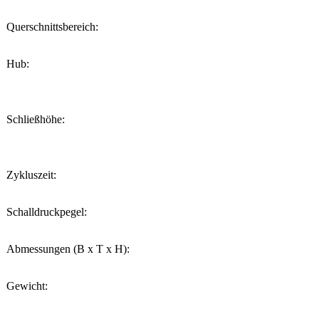
Querschnittsbereich:
Hub:
Schließhöhe:
Zykluszeit:
Schalldruckpegel:
Abmessungen (B x T x H):
Gewicht: