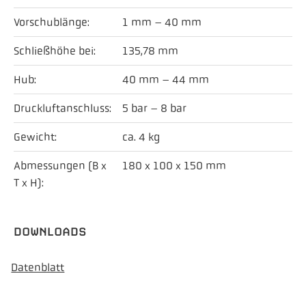
Vorschublänge:
1 mm – 40 mm
Schließhöhe bei:
135,78 mm
Hub:
40 mm – 44 mm
Druckluftanschluss:
5 bar – 8 bar
Gewicht:
ca. 4 kg
Abmessungen (B x
180 x 100 x 150 mm
T x H):
DOWNLOADS
Datenblatt