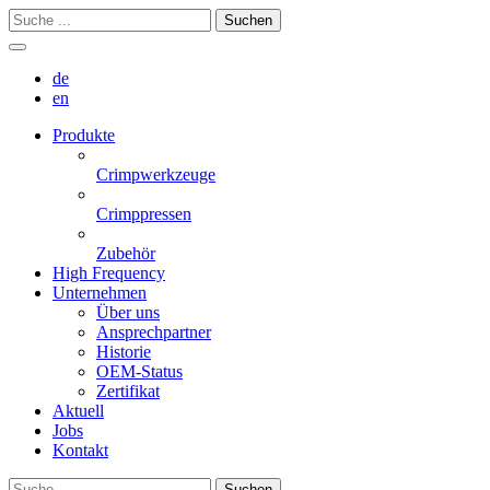
Suchen
de
en
Produkte
Crimpwerkzeuge
Crimppressen
Zubehör
High Frequency
Unternehmen
Über uns
Ansprechpartner
Historie
OEM-Status
Zertifikat
Aktuell
Jobs
Kontakt
Suchen